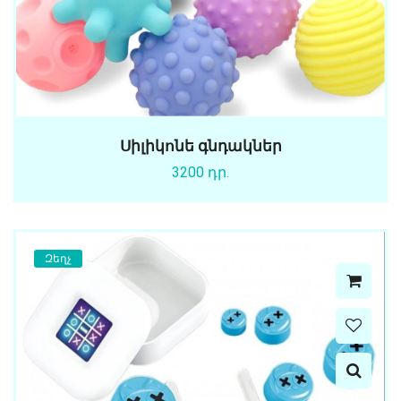
Սիլիկոնե գնդակներ
3200 դր.
Զեղչ