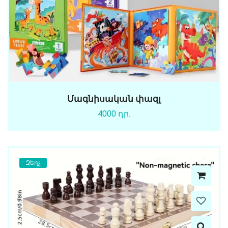
Մագնիսական փազլ
4000 դր.
Զեղչ