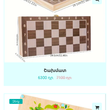
Շախմատ
6300 դր.
7100 դր.
Զեղչ