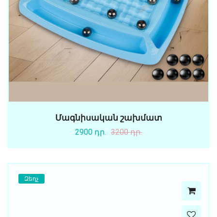
Մագնիսական շախմատ
2900 դր.
3200 դր.
Զեղչ