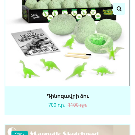
Դինոզավրի ձու
700 դր.
1100 դր.
Զեղչ