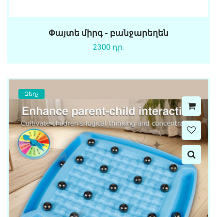
Փայտե միրգ - բանջարեղեն
2300 դր.
Զեղչ