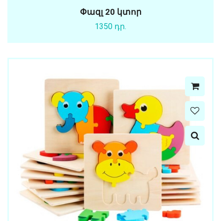
Փազլ 20 կտոր
1350 դր.