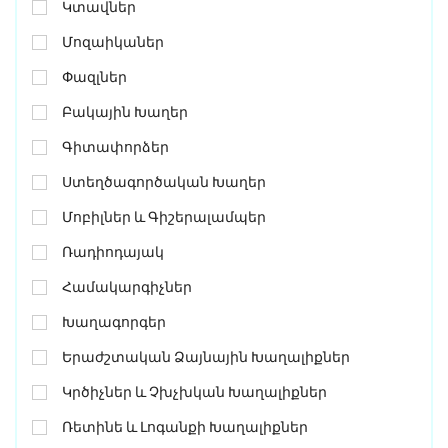
Կտավներ
Մոզաիկաներ
Փազլներ
Բակային Խաղեր
Գիտափորձեր
Ստեղծագործական Խաղեր
Մոբիլներ ԵՒ Գիշերալամպեր
Ռադիոդայակ
Համակարգիչներ
Խաղագորգեր
Երաժշտական Ձայնային Խաղալիքներ
Կրծիչներ ԵՒ Չխչխկան Խաղալիքներ
Ռետինե ԵՒ Լոգանքի Խաղալիքներ