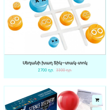
Սեղանի խաղ Տիկ—տակ-տոկ
2700 դր.
3300 դր.