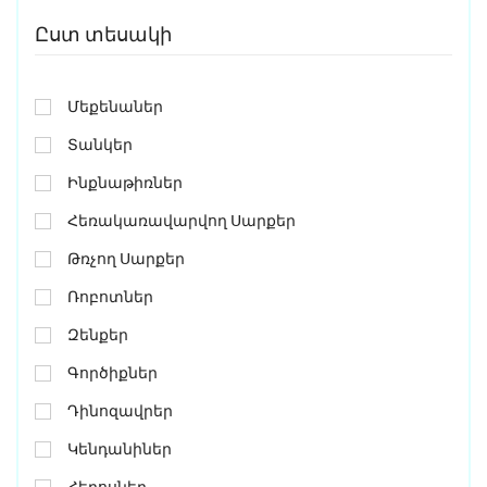
Ըստ տեսակի
Մեքենաներ
Տանկեր
Ինքնաթիռներ
Հեռակառավարվող Սարքեր
Թռչող Սարքեր
Ռոբոտներ
Զենքեր
Գործիքներ
Դինոզավրեր
Կենդանիներ
Հերոսներ