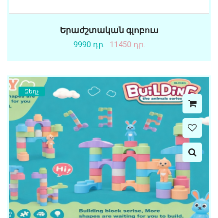
Երաժշտական գլոբուս
9990 դր.
11450 դր.
Զեղչ