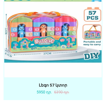
Լեգո 57 կտոր
5950 դր.
6390 դր.