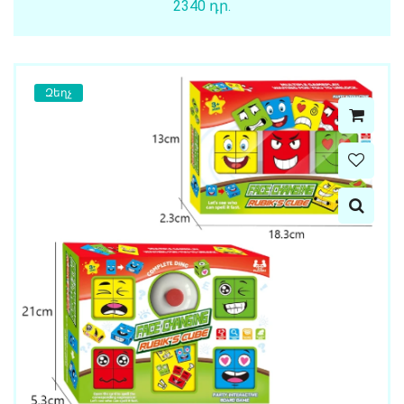
2340 դր.
Զեղչ