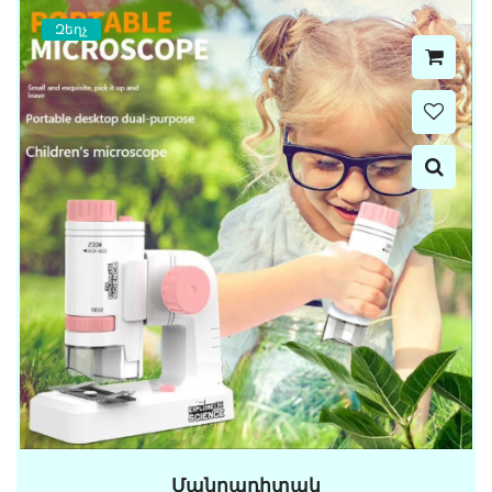
Զեղչ
Մանրադիտակ