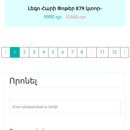
Լեգո Հարի Փոթեր 879 կտոր-
9990 դր.
12500 դր.
‹
1
2
3
4
5
6
7
8
...
11
12
›
Որոնել