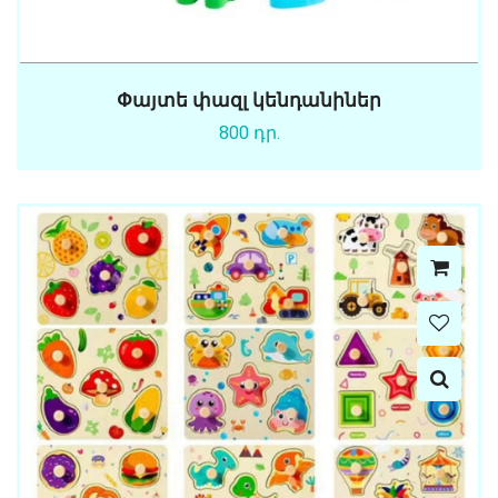
Փայտե փազլ կենդանիներ
800 դր.