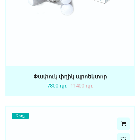
Փափուկ փղիկ պրոեկտոր
7800 դր.
11400 դր.
Զեղչ