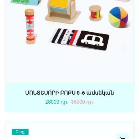
ՄՈՆՏԵՍՈՐԻ ԲՈՔՍ 0-6 ամսեկան
28000 դր.
35000 դր.
Զեղչ