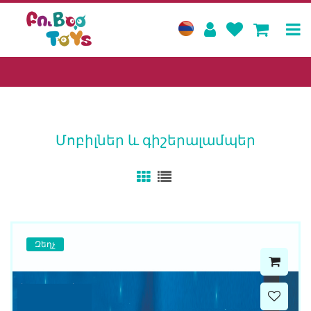
Մոբիլներ և գիշերալամպեր
Զեղչ