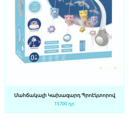
Մահճակալի Կախազարդ Պրոէկտորով
15700 դր.