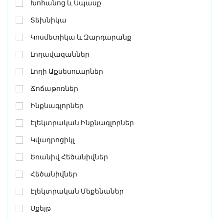
Խոհանոց ԵՒ Սպասք
Տեխնիկա
Կոսմետիկա ԵՒ Զարդարանք
Լողավազաններ
Լողի Աքսեսուարներ
Ճոճաթոռներ
Ինքնագլորներ
Էլեկտրական Ինքնագլորներ
Կվադրոցիկլ
Եռանիվ Հեծանիվներ
Հեծանիվներ
Էլեկտրական Մեքենաներ
Սքեյթ