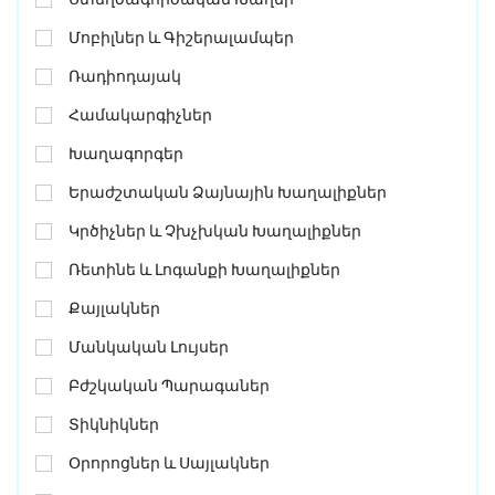
Մոբիլներ ԵՒ Գիշերալամպեր
Ռադիոդայակ
Համակարգիչներ
Խաղագորգեր
Երաժշտական Ձայնային Խաղալիքներ
Կրծիչներ ԵՒ Չխչխկան Խաղալիքներ
Ռետինե ԵՒ Լոգանքի Խաղալիքներ
Քայլակներ
Մանկական Լույսեր
Բժշկական Պարագաներ
Տիկնիկներ
Օրորոցներ ԵՒ Սայլակներ