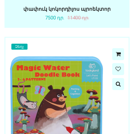
փափուկ կոկորդիլոս պրոեկտոր
7500 դր.
11400 դր.
Զեղչ