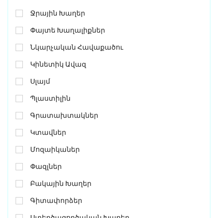
Ջրային Խաղեր
Փայտե Խաղալիքներ
Նկարչական Հավաքածու
Կինետիկ Ավազ
Սլայմ
Պլաստիլին
Գրատախտակներ
Կտավներ
Մոզաիկաներ
Փազլներ
Բակային Խաղեր
Գիտափորձեր
Ստեղծագործական Խաղեր