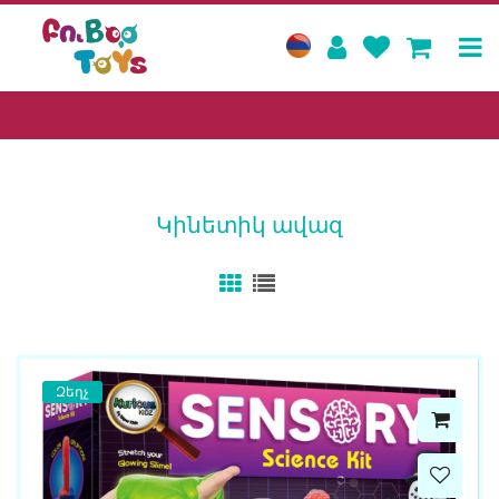
Կինետիկ ավազ
Զեղչ