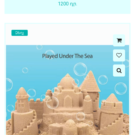
1200 դր.
Զեղչ