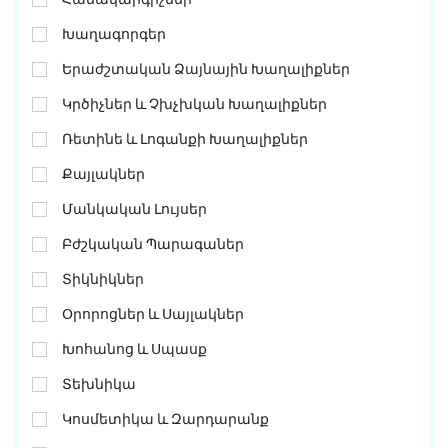
Խաղագորգեր
Երաժշտական Ձայնային Խաղալիքներ
Կրծիչներ ԵՒ Չխչխկան Խաղալիքներ
Ռետինե ԵՒ Լոգանքի Խաղալիքներ
Քայլակներ
Մանկական Լույսեր
Բժշկական Պարագաներ
Տիկնիկներ
Օրորոցներ ԵՒ Սայլակներ
Խոհանոց ԵՒ Սպասք
Տեխնիկա
Կոսմետիկա ԵՒ Զարդարանք