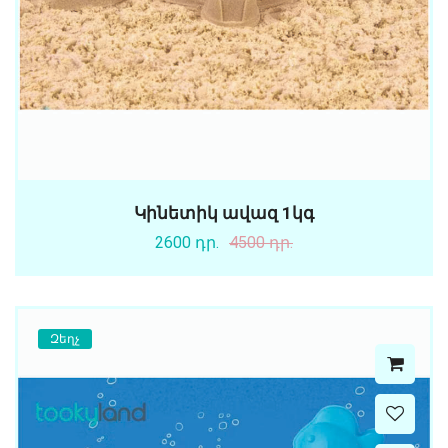
Կինետիկ ավազ 1կգ
2600 դր.
4500 դր.
Զեղչ