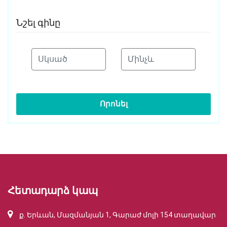
Նշել գինը
Որոնել
Հետադարձ կապ
ք. Երևան, Մազմանյան 1, Գարաժ մոլի 154 տաղավար