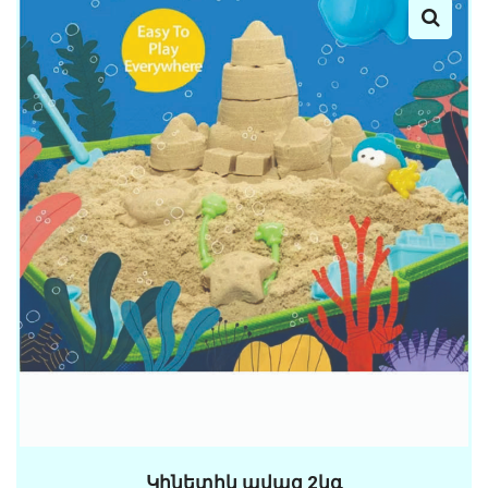
Կինետիկ ավազ 2կգ