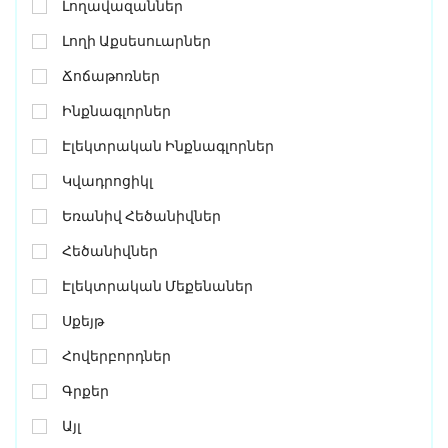
Լողավազաններ
Լողի Աքսեսուարներ
Ճոճաթոռներ
Ինքնագլորներ
Էլեկտրական Ինքնագլորներ
Կվադրոցիկլ
Եռանիվ Հեծանիվներ
Հեծանիվներ
Էլեկտրական Մեքենաներ
Սքեյթ
Հովերբորդներ
Գրքեր
Այլ