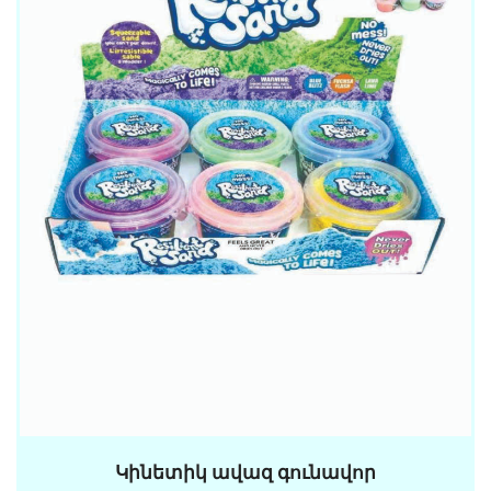
Կինետիկ ավազ գունավոր