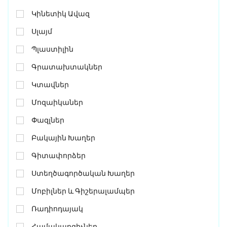
Կինետիկ Ավազ
Սլայմ
Պլաստիլին
Գրատախտակներ
Կտավներ
Մոզաիկաներ
Փազլներ
Բակային Խաղեր
Գիտափորձեր
Ստեղծագործական Խաղեր
Մոբիլներ ԵՒ Գիշերալամպեր
Ռադիոդայակ
Համակարգիչներ