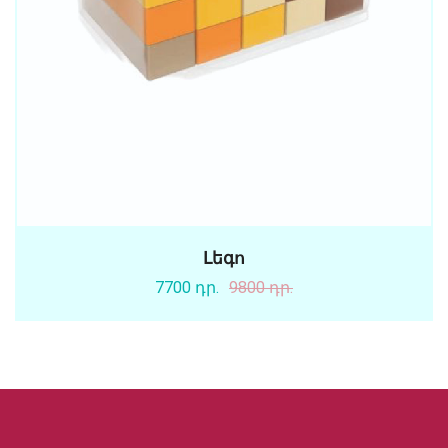
Լեգո
7700 դր.
9800 դր.