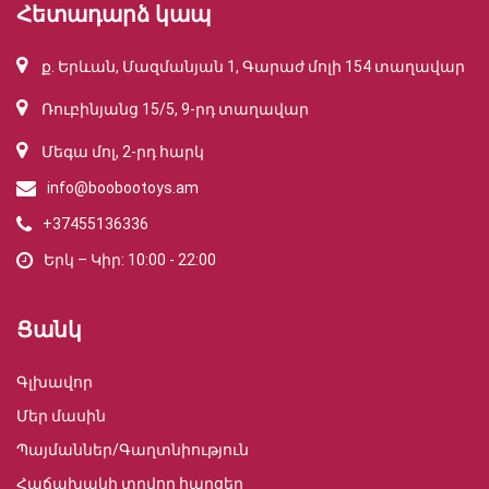
Հետադարձ կապ
ք. Երևան, Մազմանյան 1, Գարաժ մոլի 154 տաղավար
Ռուբինյանց 15/5, 9-րդ տաղավար
Մեգա մոլ, 2-րդ հարկ
info@boobootoys.am
+37455136336
Երկ – Կիր: 10:00 - 22:00
Ցանկ
Գլխավոր
Մեր մասին
Պայմաններ/Գաղտնիություն
Հաճախակի տրվող հարցեր