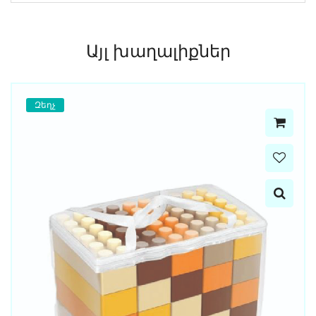
Այլ խաղալիքներ
Զեղչ