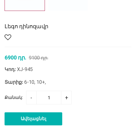
Լեգո դինոզավր
6900 դր.
9100 դր.
Կոդ:
XJ-945
Տարիք:
6-10, 10+,
-
+
Քանակ:
Ավելացնել