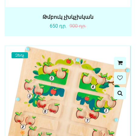
Թմբուկ չխկչխկան
650 դր.
900 դր.
Զեղչ