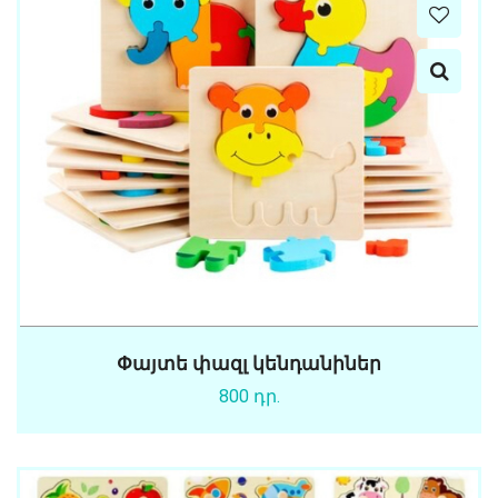
Փայտե փազլ կենդանիներ
800 դր.