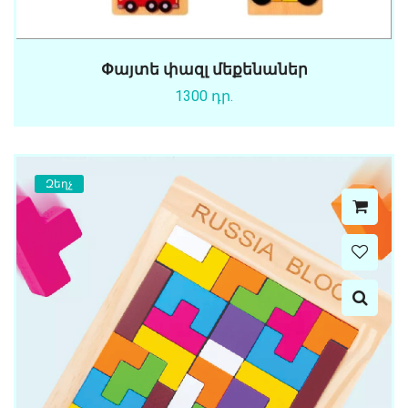
Փայտե փազլ մեքենաներ
1300 դր.
Զեղչ