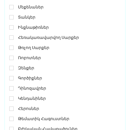
Մեքենաներ
Տանկեր
Ինքնաթիռներ
Հեռակառավարվող Սարքեր
Թռչող Սարքեր
Ռոբոտներ
Զենքեր
Գործիքներ
Դինոզավրեր
Կենդանիներ
Հերոսներ
Թեմատիկ Հագուստներ
Բժշկական Հավաքածուներ