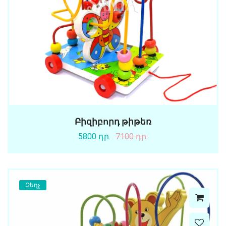
Բիզիբորդ թիթեռ
5800 դր.
7100 դր.
Զեղչ