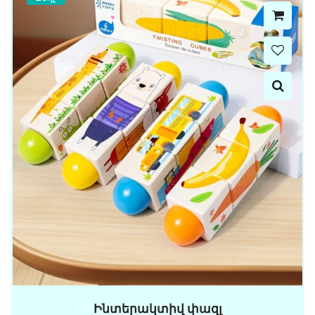
Ինտերակտիվ փազլ