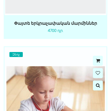
Փայտե երկրաչափական մարմիններ
4700 դր.
Զեղչ