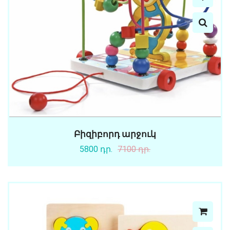
Բիզիբորդ արջուկ
5800 դր.
7100 դր.