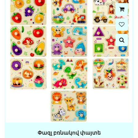
Փազլ բռնակով փայտե