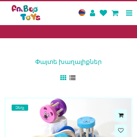
Փայտե խաղալիքներ
Զեղչ