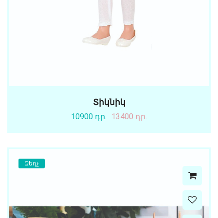
Տիկնիկ
10900 դր.
13400 դր.
Զեղչ