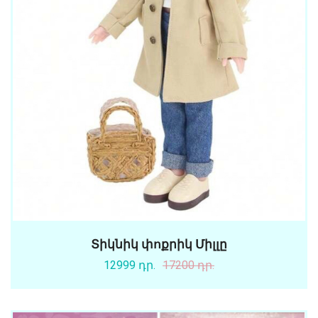
Տիկնիկ փոքրիկ Միլլը
12999 դր.
17200 դր.