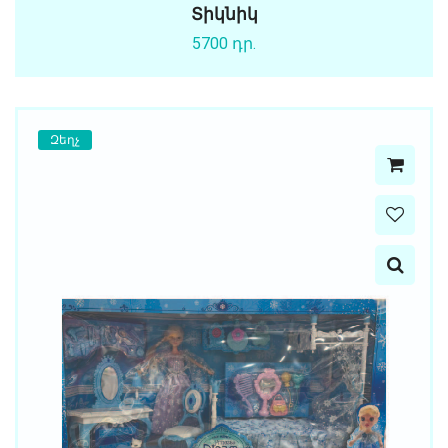
Տիկնիկ
5700 դր.
Զեղչ