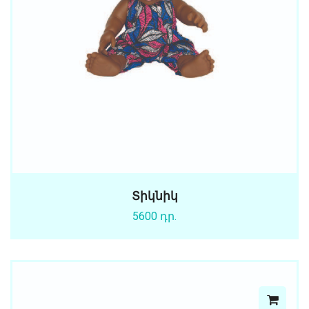
Տիկնիկ
5600 դր.