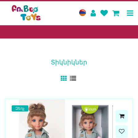
Տիկնիկներ
Զեղչ