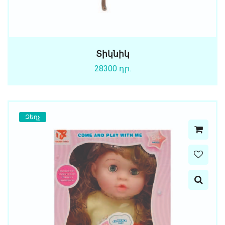
Տիկնիկ
28300 դր.
Զեղչ