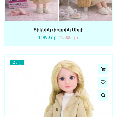
Տիկնիկ փոքրիկ Միլլի
11990 դր.
15800 դր.
Զեղչ