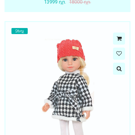
13999 դր.
18000 դր.
Զեղչ