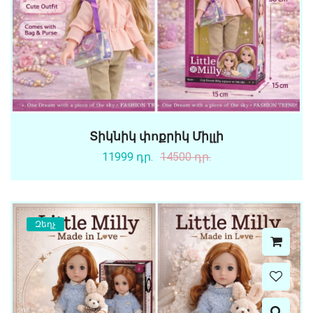
Տիկնիկ փոքրիկ Միլլի
11999 դր.
14500 դր.
Զեղչ