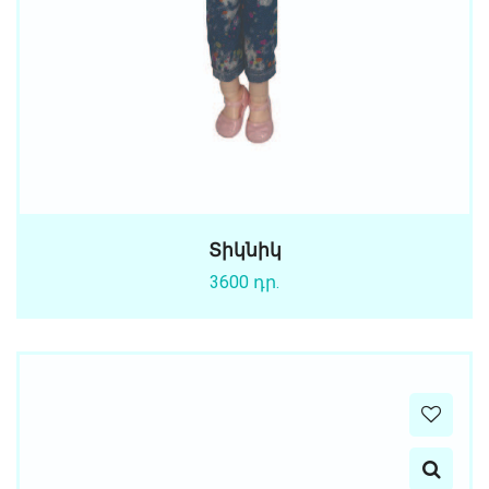
Տիկնիկ
3600 դր.