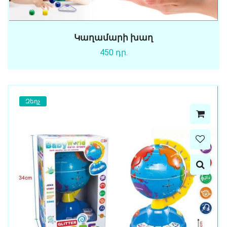
Կաղամարի խաղ
450 դր.
Զեղչ