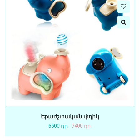
Երաժշտական փղիկ
6500 դր.
7400 դր.