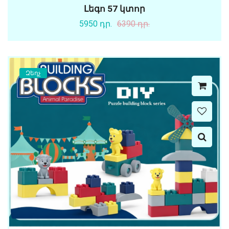
Լեգո 57 կտոր
5950 դր.
6390 դր.
Զեղչ