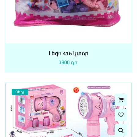
Լեգո 416 կտոր
3800 դր.
Զեղչ