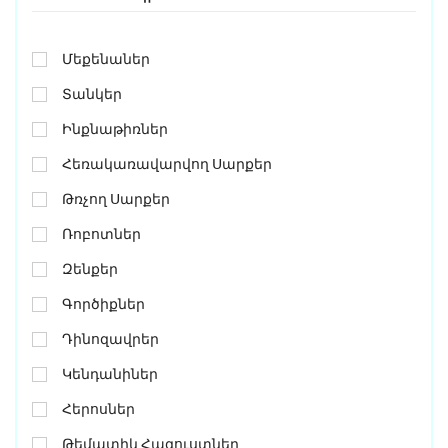
Մեքենաներ
Տանկեր
Ինքնաթիռներ
Հեռակառավարվող Սարքեր
Թռչող Սարքեր
Ռոբոտներ
Զենքեր
Գործիքներ
Դինոզավրեր
Կենդանիներ
Հերոսներ
Թեմատիկ Հագուստներ