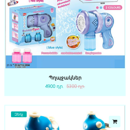
Պղպջակներ
4900 դր.
5300 դր.
Զեղչ