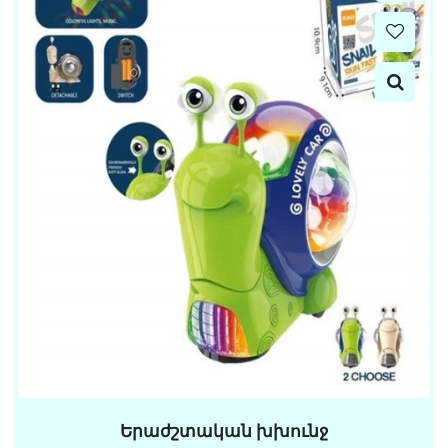
Երաժշտական խխունջ