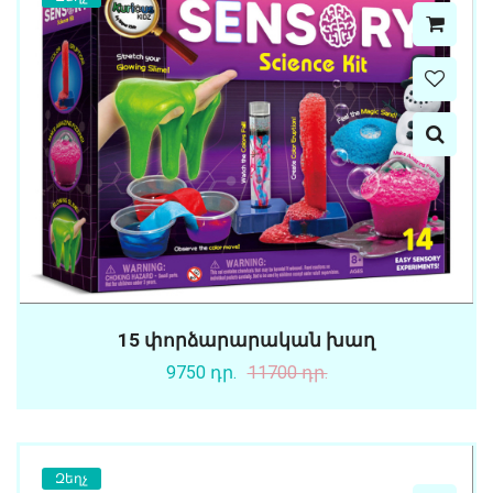
15 փորձարարական խաղ
9750 դր.
11700 դր.
Զեղչ