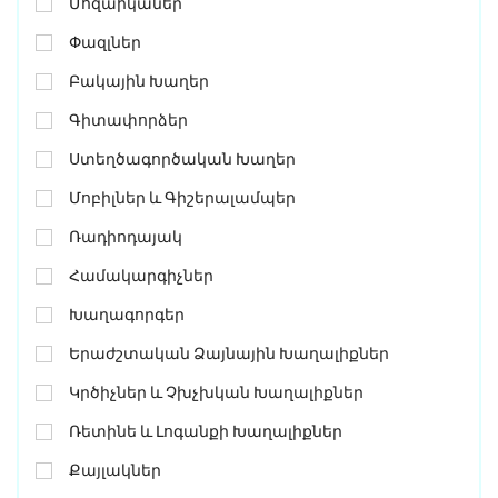
Մոզաիկաներ
Փազլներ
Բակային Խաղեր
Գիտափորձեր
Ստեղծագործական Խաղեր
Մոբիլներ ԵՒ Գիշերալամպեր
Ռադիոդայակ
Համակարգիչներ
Խաղագորգեր
Երաժշտական Ձայնային Խաղալիքներ
Կրծիչներ ԵՒ Չխչխկան Խաղալիքներ
Ռետինե ԵՒ Լոգանքի Խաղալիքներ
Քայլակներ