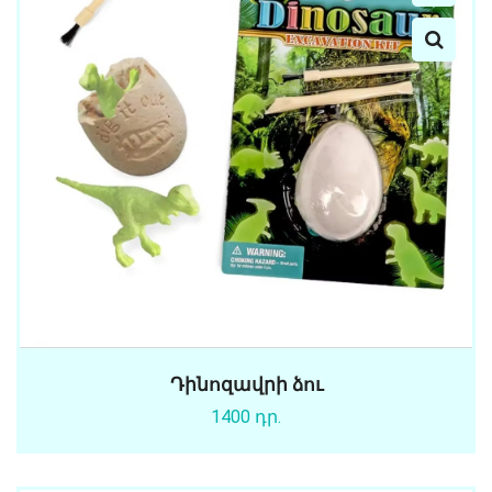
Դինոզավրի ձու
1400 դր.