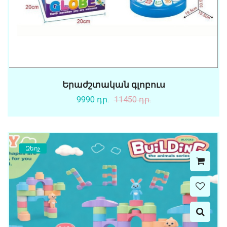
Երաժշտական գլոբուս
9990 դր.
11450 դր.
Զեղչ