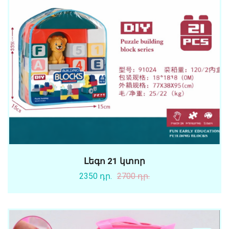
Լեգո 21 կտոր
2350 դր.
2700 դր.