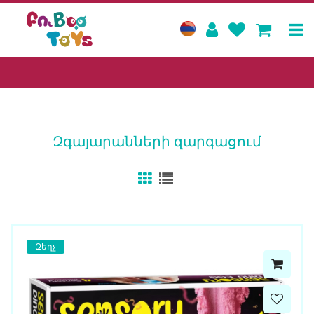
Զգայարանների զարգացում
Զեղչ