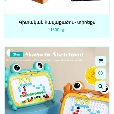
Գիտական հավաքածու - տիռեքս
11500 դր.
Զեղչ