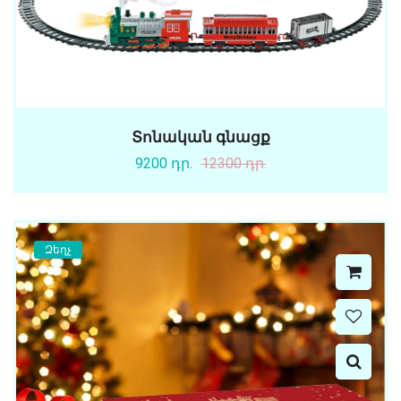
Տոնական գնացք
9200 դր.
12300 դր.
Զեղչ