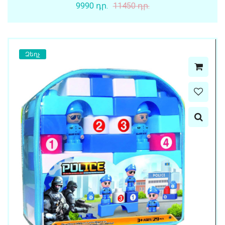
9990 դր.
11450 դր.
Զեղչ