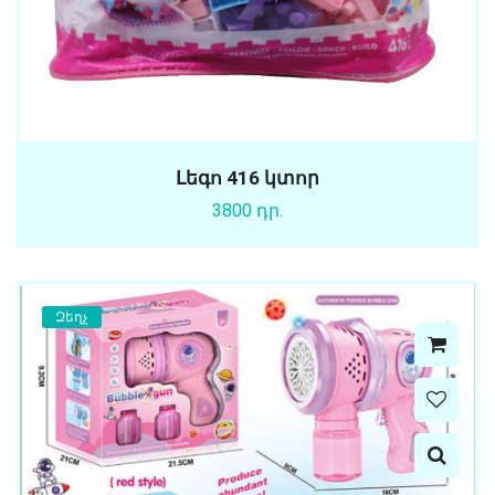
Լեգո 416 կտոր
3800 դր.
Զեղչ