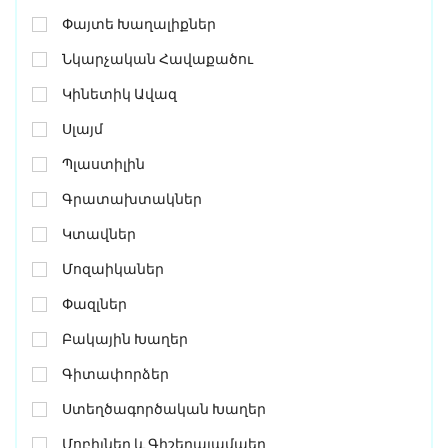
Փայտե Խաղալիքներ
Նկարչական Հավաքածու
Կինետիկ Ավազ
Սլայմ
Պլաստիլին
Գրատախտակներ
Կտավներ
Մոզաիկաներ
Փազլներ
Բակային Խաղեր
Գիտափորձեր
Ստեղծագործական Խաղեր
Մոբիլներ ԵՒ Գիշերալամպեր