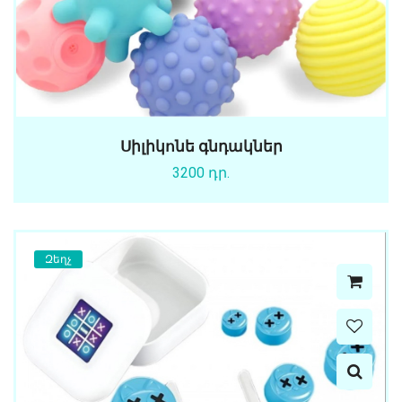
Սիլիկոնե գնդակներ
3200 դր.
Զեղչ