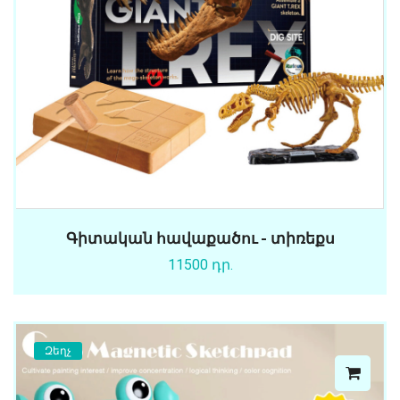
Գիտական հավաքածու - տիռեքս
11500 դր.
Զեղչ