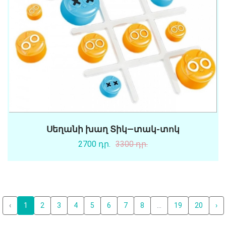
Սեղանի խաղ Տիկ—տակ-տոկ
2700 դր.
3300 դր.
‹
1
2
3
4
5
6
7
8
...
19
20
›