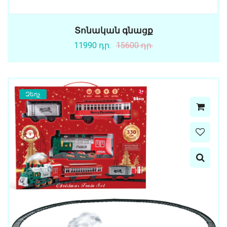
Տոնական գնացք
11990 դր.
15600 դր.
Զեղչ