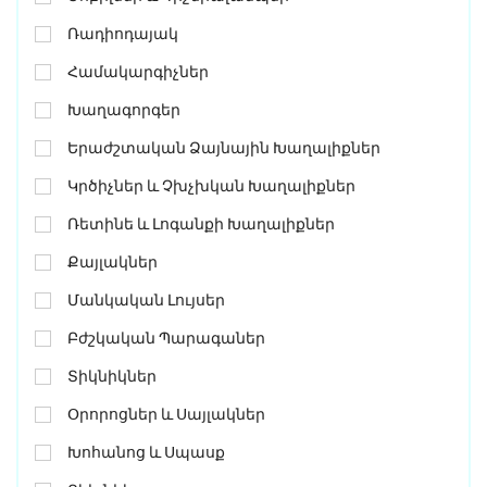
Ռադիոդայակ
Համակարգիչներ
Խաղագորգեր
Երաժշտական Ձայնային Խաղալիքներ
Կրծիչներ ԵՒ Չխչխկան Խաղալիքներ
Ռետինե ԵՒ Լոգանքի Խաղալիքներ
Քայլակներ
Մանկական Լույսեր
Բժշկական Պարագաներ
Տիկնիկներ
Օրորոցներ ԵՒ Սայլակներ
Խոհանոց ԵՒ Սպասք