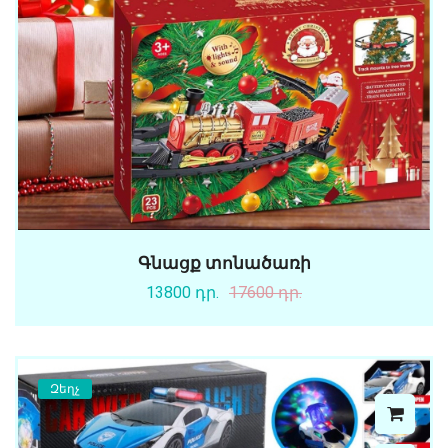
Գնացք տոնածառի
13800 դր.
17600 դր.
Զեղչ