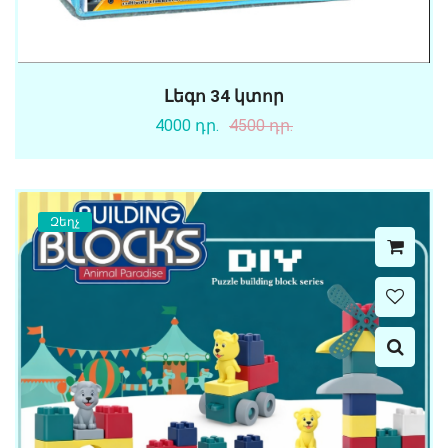
Լեգո 34 կտոր
4000 դր.
4500 դր.
Զեղչ