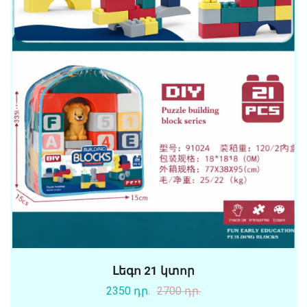
Լեգո 21 կտոր
2350 դր.
2700 դր.