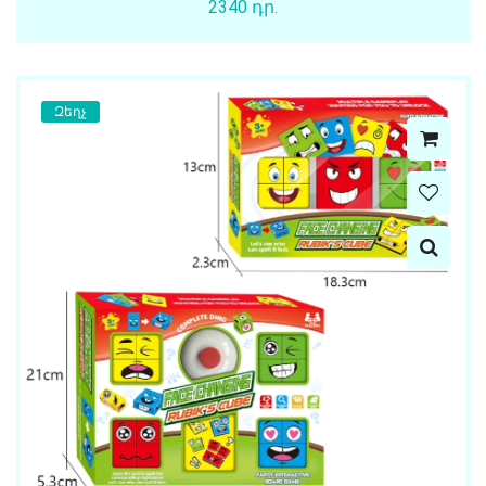
2340 դր.
Զեղչ