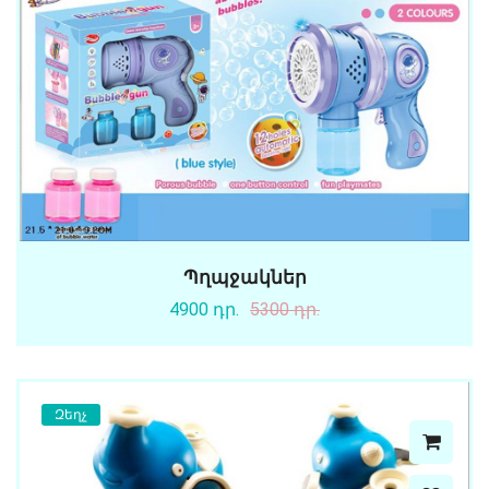
Պղպջակներ
4900 դր.
5300 դր.
Զեղչ