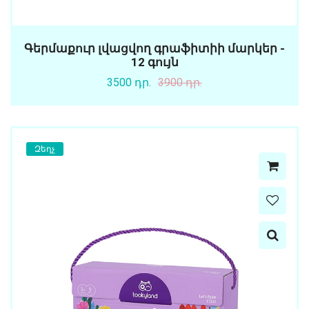
Գերմաքուր լվացվող գրաֆիտիի մարկեր -
12 գույն
3500 դր.
3900 դր.
Զեղչ