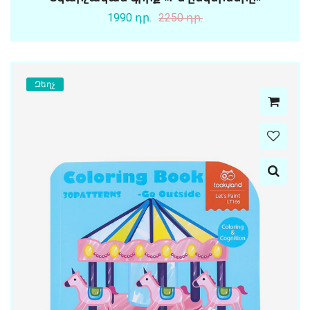
1990 դր.
2250 դր.
Զեղչ