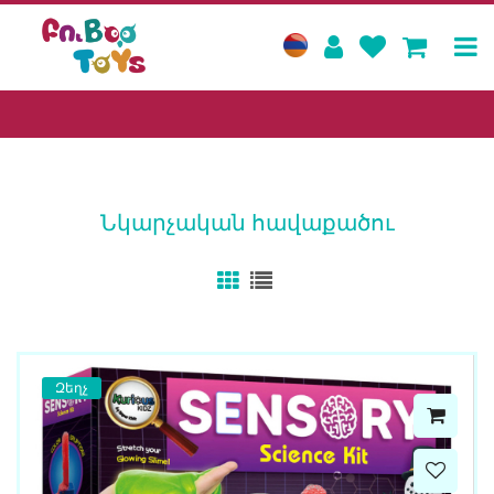
Նկարչական հավաքածու
Զեղչ