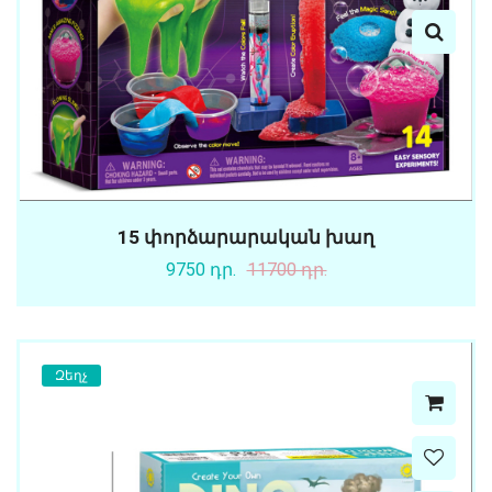
15 փորձարարական խաղ
9750 դր.
11700 դր.
Զեղչ