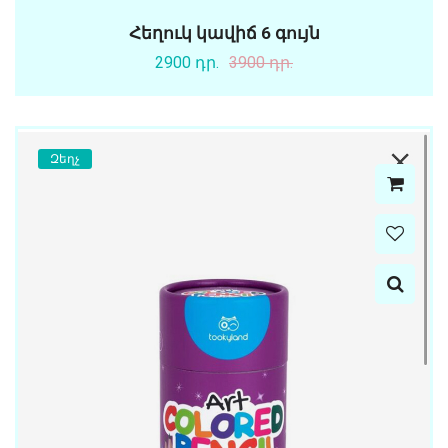
Հեղուկ կավիճ 6 գույն
2900 դր.
3900 դր.
Զեղչ