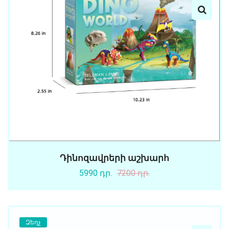
Դինոզավրերի աշխարհ
5990 դր.
7200 դր.
Զեղչ