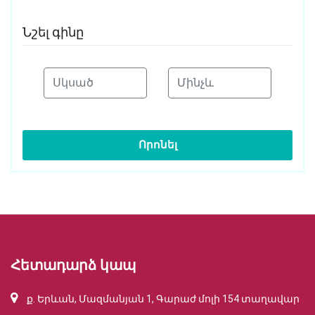
Նշել գինը
Որոնել
Հետադարձ կապ
ք. Երևան, Մազմանյան 1, Գարաժ մոլի 154 տաղավար