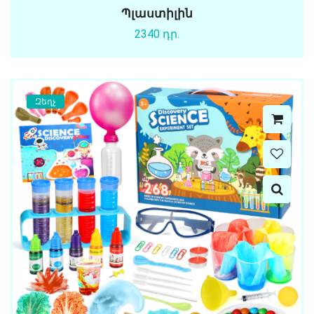
Պլաստիլին
2340 դր.
Զեղչ