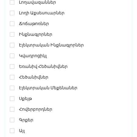
Լողավազաններ
Լողի Աքսեսուարներ
Ճոճաթոռներ
Ինքնագլորներ
Էլեկտրական Ինքնագլորներ
Կվադրոցիկլ
Եռանիվ Հեծանիվներ
Հեծանիվներ
Էլեկտրական Մեքենաներ
Սքեյթ
Հովերբորդներ
Գրքեր
Այլ