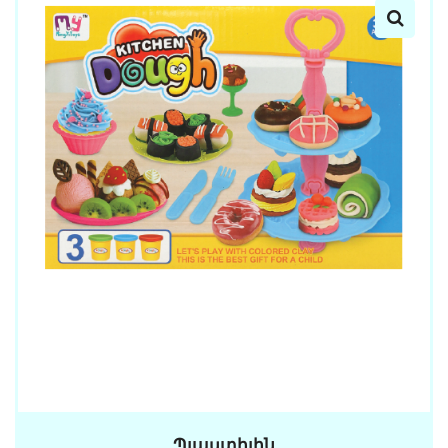
Պլաստիլին