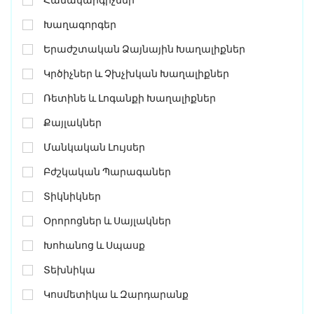
Համակարգիչներ
Խաղագորգեր
Երաժշտական Ձայնային Խաղալիքներ
Կրծիչներ ԵՒ Չխչխկան Խաղալիքներ
Ռետինե ԵՒ Լոգանքի Խաղալիքներ
Քայլակներ
Մանկական Լույսեր
Բժշկական Պարագաներ
Տիկնիկներ
Օրորոցներ ԵՒ Սայլակներ
Խոհանոց ԵՒ Սպասք
Տեխնիկա
Կոսմետիկա ԵՒ Զարդարանք