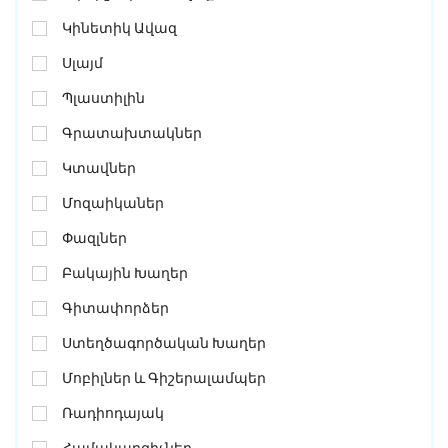
Կինետիկ Ավազ
Սլայմ
Պլաստիլին
Գրատախտակներ
Կտավներ
Մոզաիկաներ
Փազլներ
Բակային Խաղեր
Գիտափորձեր
Ստեղծագործական Խաղեր
Մոբիլներ ԵՒ Գիշերալամպեր
Ռադիոդայակ