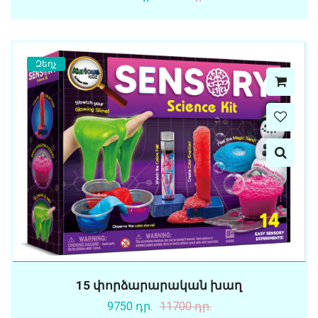
Զեղչ
15 փորձարարական խաղ
9750 դր.
11700 դր.