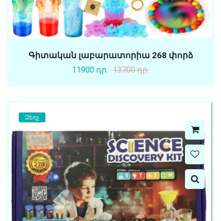
Գիտական լաբարատորիա 268 փորձ
11900 դր.
13700 դր.
Զեղչ