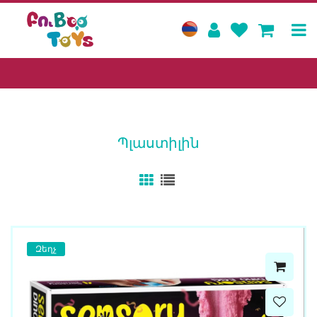
Պլաստիլին
Զեղչ