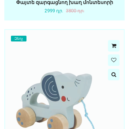
Փայտե զարգացնող խաղ մոնտեսորի
2999 դր.
3800 դր.
Զեղչ