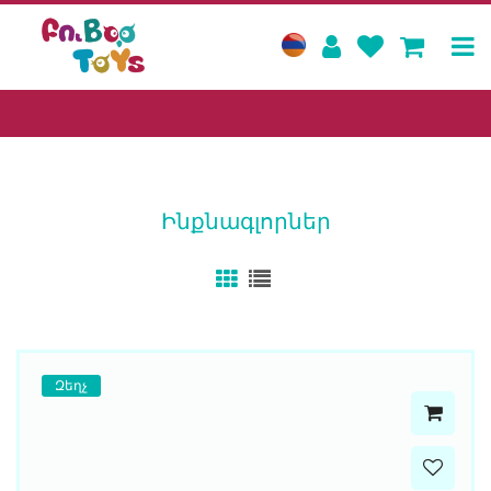
Ինքնագլորներ
Զեղչ