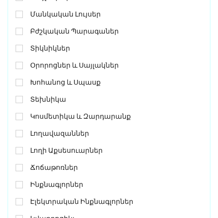
Մանկական Լույսեր
Բժշկական Պարագաներ
Տիկնիկներ
Օրորոցներ ԵՒ Սայլակներ
Խոհանոց ԵՒ Սպասք
Տեխնիկա
Կոսմետիկա ԵՒ Զարդարանք
Լողավազաններ
Լողի Աքսեսուարներ
Ճոճաթոռներ
Ինքնագլորներ
Էլեկտրական Ինքնագլորներ