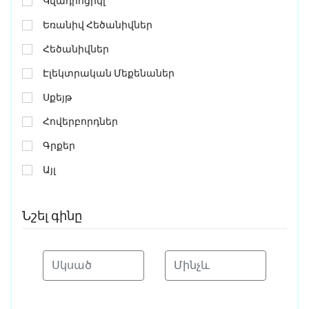
Կվադրոցիկլ
Եռանիվ Հեծանիվներ
Հեծանիվներ
Էլեկտրական Մեքենաներ
Սքեյթ
Հովերբորդներ
Գրքեր
Այլ
Նշել գինը