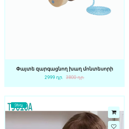
Փայտե զարգացնող խաղ մոնտեսորի
2999 դր.
3800 դր.
Զեղչ