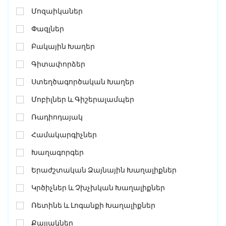
Մոզաիկաներ
Փազլներ
Բակային Խաղեր
Գիտափորձեր
Ստեղծագործական Խաղեր
Մոբիլներ ԵՒ Գիշերալամպեր
Ռադիոդայակ
Համակարգիչներ
Խաղագորգեր
Երաժշտական Ձայնային Խաղալիքներ
Կրծիչներ ԵՒ Չխչխկան Խաղալիքներ
Ռետինե ԵՒ Լոգանքի Խաղալիքներ
Քայլակներ