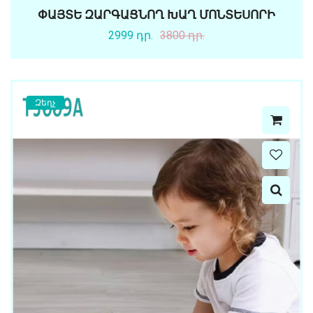
ՓԱՅՏԵ ԶԱՐԳԱՑՆՈՂ ԽԱՂ ՄՈՆՏԵՍՈՐԻ
2999 դր.
3800 դր.
Զեղչ