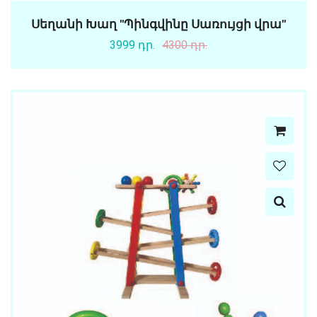
Սեղանի Խաղ "Պինգվինը Սառույցի վրա"
3999 դր.
4300 դր.