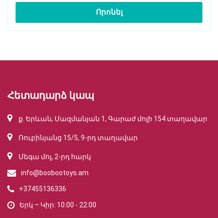
Որոնել
Հետադարձ կապ
ք. Երևան, Մազմանյան 1, Գարաժ մոլի 154 տաղավար
Ռուբինյանց 15/5, 9-րդ տաղավար
Մեգա մոլ, 2-րդ հարկ
info@boobootoys.am
+37455136336
Երկ – Կիր: 10:00 - 22:00