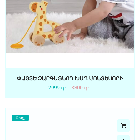
ՓԱՅՏԵ ԶԱՐԳԱՑՆՈՂ ԽԱՂ ՄՈՆՏԵՍՈՐԻ
2999 դր.
3800 դր.
Զեղչ