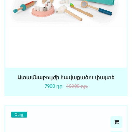
Ատամնաբույժի հավաքածու փայտե
7900 դր.
10300 դր.
Զեղչ