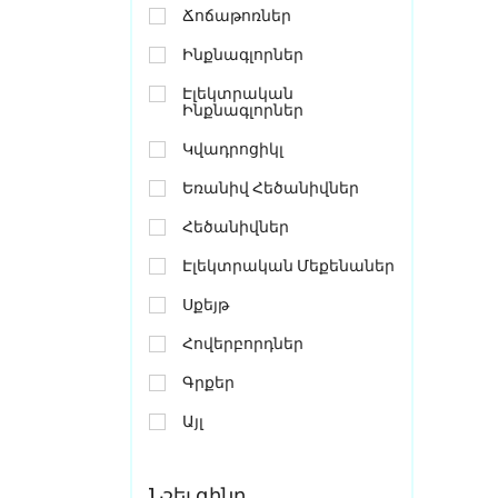
Ճոճաթոռներ
Ինքնագլորներ
Էլեկտրական
Ինքնագլորներ
Կվադրոցիկլ
Եռանիվ Հեծանիվներ
Հեծանիվներ
Էլեկտրական Մեքենաներ
Սքեյթ
Հովերբորդներ
Գրքեր
Այլ
Նշել գինը