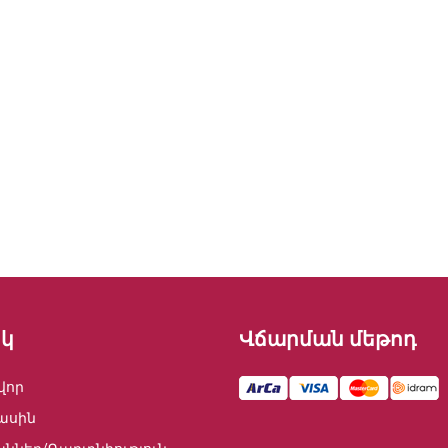
կ
Վճարման մեթոդ
վոր
ասին