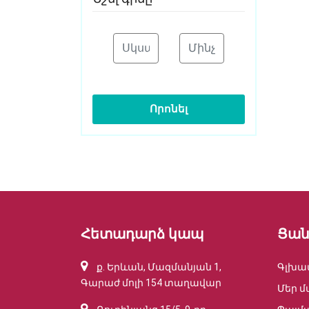
Որոնել
Հետադարձ կապ
Ցան
ք. Երևան, Մազմանյան 1,
Գլխա
Գարաժ մոլի 154 տաղավար
Մեր մ