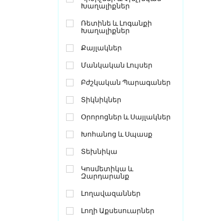
Խաղալիքներ
Ռետինե ԵՒ Լոգանքի
Խաղալիքներ
Քայլակներ
Մանկական Լույսեր
Բժշկական Պարագաներ
Տիկնիկներ
Օրորոցներ ԵՒ Սայլակներ
Խոհանոց ԵՒ Սպասք
Տեխնիկա
Կոսմետիկա ԵՒ
Զարդարանք
Լողավազաններ
Լողի Աքսեսուարներ