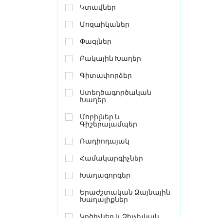
Կտավներ
Մոզաիկաներ
Փազլներ
Բակային Խաղեր
Գիտափորձեր
Ստեղծագործական
Խաղեր
Մոբիլներ ԵՒ
Գիշերալամպեր
Ռադիոդայակ
Համակարգիչներ
Խաղագորգեր
Երաժշտական Ձայնային
Խաղալիքներ
Կրծիչներ ԵՒ Չխչխկան