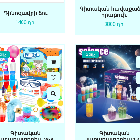
Գիտական հավաքածո
Դինոզավրի ձու
հրաբուխ
1400 դր.
3800 դր.
եղչ
Զեղչ
Գիտական
Գիտական
լաբարատորիա 268
լաբարատորիա 12