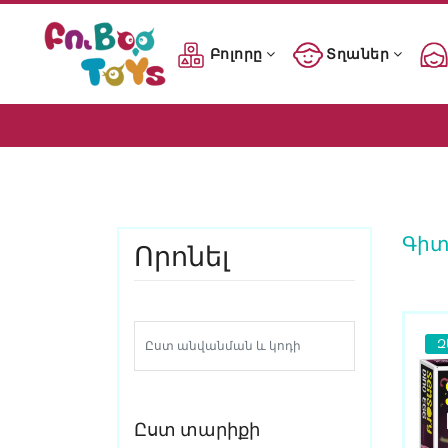
Բոլորը
Տղաներ
Երաժշտակա
Կրծիչներ
Ռետինե և
Երաժշտակա
Կրծիչներ
Ռետինե և
Գիտ
Որոնել
Զ
Ըստ տարիքի