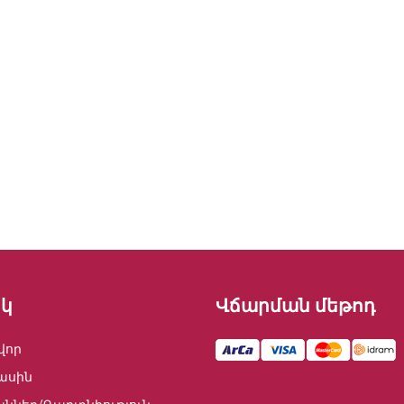
կ
Վճարման մեթոդ
վոր
ասին