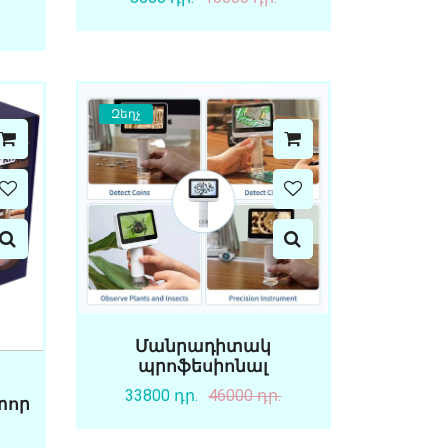
Զեղչ
Մանրադիտակ
պրոֆեսիոնալ
33800 դր.
46000 դր.
տոր