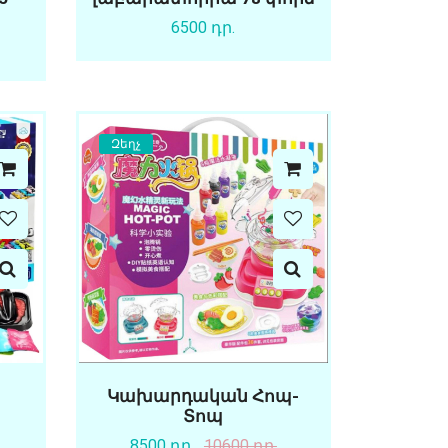
6500 դր.
Զեղչ
Կախարդական Հոպ-
Տոպ
8500 դր.
10600 դր.