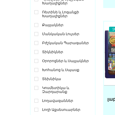
Խաղալիքներ
Ռետինե ԵՒ Լոգանքի
Խաղալիքներ
Քայլակներ
Զ
Մանկական Լույսեր
Բժշկական Պարագաներ
Տիկնիկներ
Օրորոցներ ԵՒ Սայլակներ
Խոհանոց ԵՒ Սպասք
Տեխնիկա
Կոսմետիկա ԵՒ
Զարդարանք
լա
Լողավազաններ
Լողի Աքսեսուարներ