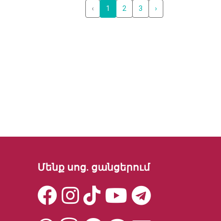
‹
1
2
3
›
Մենք սոց. ցանցերում