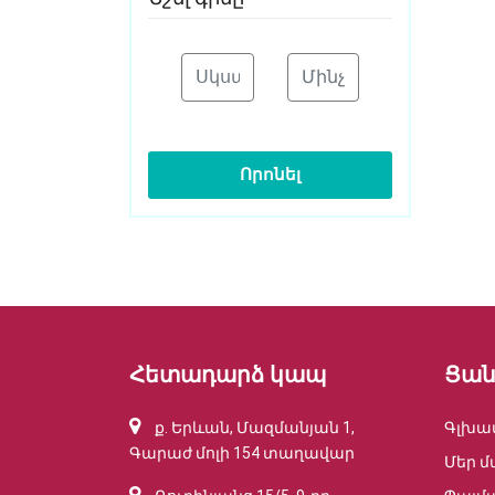
Որոնել
Հետադարձ կապ
Ցան
ք. Երևան, Մազմանյան 1,
Գլխա
Գարաժ մոլի 154 տաղավար
Մեր մ