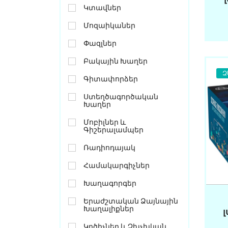
Կտավներ
Մոզաիկաներ
Փազլներ
Բակային Խաղեր
Զ
Գիտափորձեր
Ստեղծագործական
Խաղեր
Մոբիլներ ԵՒ
Գիշերալամպեր
Ռադիոդայակ
Համակարգիչներ
Խաղագորգեր
Երաժշտական Ձայնային
Խաղալիքներ
Կրծիչներ ԵՒ Չխչխկան