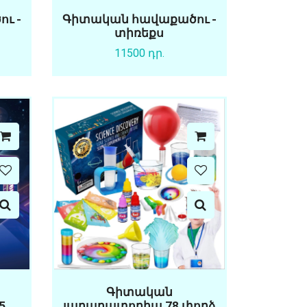
ւ -
Գիտական հավաքածու -
տիռեքս
11500 դր.
Գիտական
5
լաբարատորիա 78 փորձ