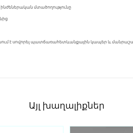
և ինժեներական մտածողությունը
անից
և օգնում է սովորել պատճառահետևանքային կապեր և մանրաշա
Այլ խաղալիքներ