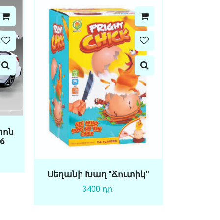
իոն
S6
Սեղանի Խաղ "Ճուտիկ"
3400 դր.