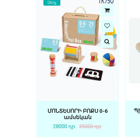
Զեղչ
Պ
ՄՈՆՏԵՍՈՐԻ ԲՈՔՍ 0-6
ամսեկան
28000 դր.
35000 դր.