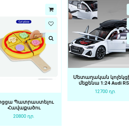
Մետաղական կոլեկց
մեքենա 1:24 Audi R
12700 դր.
իցցա Պատրաստելու
Հավաքածու
20800 դր.