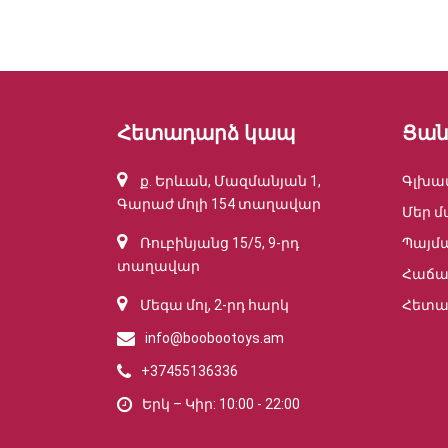
Հետադարձ կապ
Ցան
ք. Երևան, Մազմանյան 1,
Գլխա
Գարաժ մոլի 154 տաղավար
Մեր մ
Ռուբինյանց 15/5, 9-րդ
Պայմ
տաղավար
Հաճա
Մեգա մոլ, 2-րդ հարկ
Հետա
info@boobootoys.am
+37455136336
Երկ – Կիր: 10:00 - 22:00