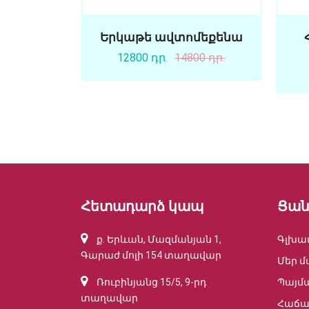
Երկաթե ավտոմեքենա
12800 դր.
14800 դր.
Հետադարձ կապ
Ցան
ք. Երևան, Մազմանյան 1,
Գլխա
Գարաժ մոլի 154 տաղավար
Մեր մ
Ռուբինյանց 15/5, 9-րդ
Պայմ
տաղավար
Հաճա