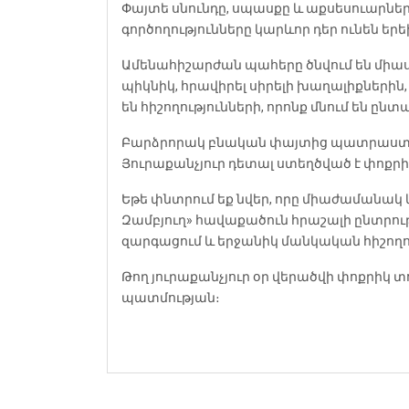
Փայտե սնունդը, սպասքը և աքսեսուարնե
գործողությունները կարևոր դեր ունեն ե
Ամենահիշարժան պահերը ծնվում են միաս
պիկնիկ, հրավիրել սիրելի խաղալիքներին,
են հիշողությունների, որոնք մնում են ը
Բարձրորակ բնական փայտից պատրաստված
Յուրաքանչյուր դետալ ստեղծված է փոքր
Եթե փնտրում եք նվեր, որը միաժամանակ 
Զամբյուղ» հավաքածուն հրաշալի ընտրութ
զարգացում և երջանիկ մանկական հիշողու
Թող յուրաքանչյուր օր վերածվի փոքրիկ տո
պատմության։