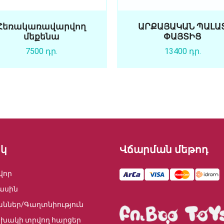
Հեռակառավարվող
ԱՐՔԱՅԱԿԱՆ ՊԱԼԱ
մեքենա
ՓԱՅՏԻՑ
7500 դր.
13400 դր.
կ
Վճարման մեթոդ
վոր
ասին
աններ/Գաղտնիություն
խակի տրվող հարցեր