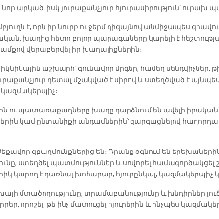
 նոր արկած, իսկ յուրաքանչյուր հյուրասիրություն՝ ուրախ 
ուղն է, որն իր նուրբ ու ջերմ դիզայնով անմիջապես գրավու
րծնական․ խաղից հետո բոլոր պարագաները կարելի է հեշտությ
ամքով վերաբերվել իր խաղալիքներին։
իկնիկային աշխարհ՝ գունավոր մրգեր, համեղ սենդվիչներ, 
ւրաքանչյուր դետալ մշակված է սիրով և ստեղծված է այնպես
ի կազմակերպիչ։
րն ու պատառաքաղները խաղը դարձնում են ավելի իրական 
նիկներին կամ ընտանիքի անդամներին՝ զարգացնելով հաղոր
եքավոր զբաղմունքներից են։ Դրանք օգնում են երեխանե
ունը, ստեղծել պատմություններ և սովորել համագործակցել
քրիկ կարող է դառնալ խոհարար, հյուրընկալ, կազմակերպիչ
յի մտածողությունը, տրամաբանությունը և խնդիրներ լուծել
եր, որոշել, թե ինչ մատուցել հյուրերին և ինչպես կազմակե