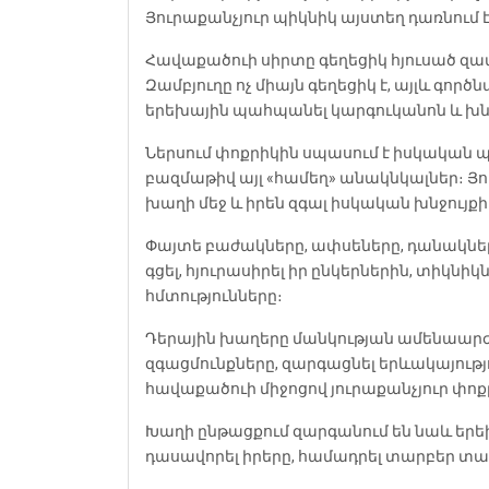
Յուրաքանչյուր պիկնիկ այստեղ դառնում է
Հավաքածուի սիրտը գեղեցիկ հյուսած զամբյ
Զամբյուղը ոչ միայն գեղեցիկ է, այլև գո
երեխային պահպանել կարգուկանոն և խն
Ներսում փոքրիկին սպասում է իսկական պ
բազմաթիվ այլ «համեղ» անակնկալներ։ Յո
խաղի մեջ և իրեն զգալ իսկական խնջույք
Փայտե բաժակները, ափսեները, դանակնե
գցել, հյուրասիրել իր ընկերներին, տիկ
հմտությունները։
Դերային խաղերը մանկության ամենաարժ
զգացմունքները, զարգացնել երևակայությ
հավաքածուի միջոցով յուրաքանչյուր փո
Խաղի ընթացքում զարգանում են նաև երեխա
դասավորել իրերը, համադրել տարբեր տարր