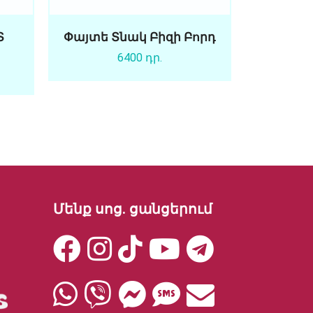
Տ
Փայտե Տնակ Բիզի Բորդ
6400 դր.
Մենք սոց. ցանցերում