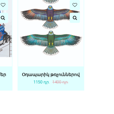
մեր
Օդապարիկ թռչուններով
1150 դր.
1400 դր.