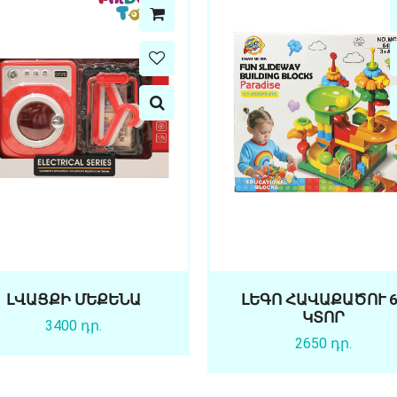
ԼՎԱՑՔԻ ՄԵՔԵՆԱ
ԼԵԳՈ ՀԱՎԱՔԱԾՈՒ 6
ԿՏՈՐ
3400 դր.
2650 դր.