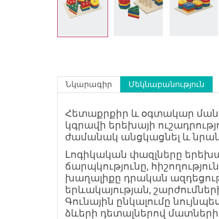
Նկարագիր
Մեկնաբանություն
Հետաքրքիր և օգտակար մանկ
կգրավի երեխայի ուշադրությ
ժամանակ անցկացնել և նրան
Լոգիկական փազլները երեխա
ճարպկությունը, հիշողությո
խաղալիքը դրական ազդեցութ
երևակայության, շարժումներ
Գունային ընկալումը նույնպ
ձևերի դետալներով մատների