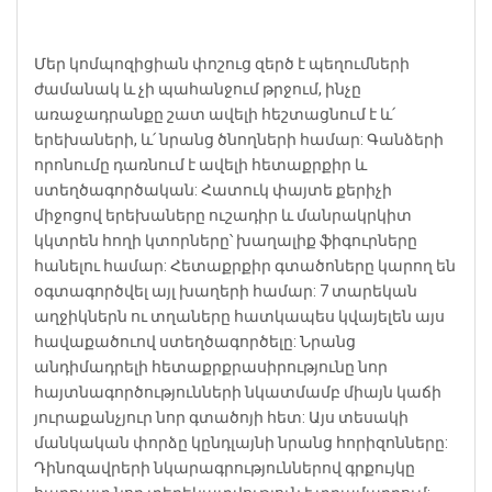
Մեր կոմպոզիցիան փոշուց զերծ է պեղումների
ժամանակ և չի պահանջում թրջում, ինչը
առաջադրանքը շատ ավելի հեշտացնում է և՛
երեխաների, և՛ նրանց ծնողների համար: Գանձերի
որոնումը դառնում է ավելի հետաքրքիր և
ստեղծագործական: Հատուկ փայտե քերիչի
միջոցով երեխաները ուշադիր և մանրակրկիտ
կկտրեն հողի կտորները՝ խաղալիք ֆիգուրները
հանելու համար: Հետաքրքիր գտածոները կարող են
օգտագործվել այլ խաղերի համար: 7 տարեկան
աղջիկներն ու տղաները հատկապես կվայելեն այս
հավաքածուով ստեղծագործելը: Նրանց
անդիմադրելի հետաքրքրասիրությունը նոր
հայտնագործությունների նկատմամբ միայն կաճի
յուրաքանչյուր նոր գտածոյի հետ: Այս տեսակի
մանկական փորձը կընդլայնի նրանց հորիզոնները:
Դինոզավրերի նկարագրություններով գրքույկը