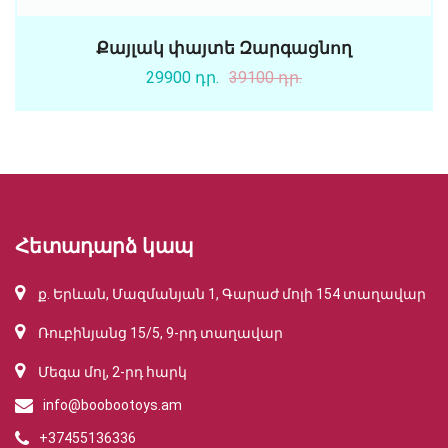
Քայլակ փայտե Զարգացնող
29900 դր.
39100 դր.
Հետադարձ կապ
ք. Երևան, Մազմանյան 1, Գարաժ մոլի 154 տաղավար
Ռուբինյանց 15/5, 9-րդ տաղավար
Մեգա մոլ, 2-րդ հարկ
info@boobootoys.am
+37455136336