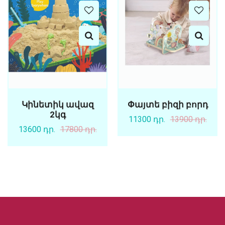
Կինետիկ ավազ
Փայտե բիզի բորդ
2կգ
11300 դր.
13900 դր.
13600 դր.
17800 դր.