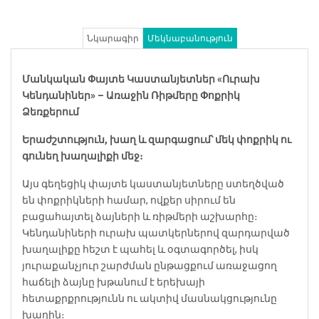
Նկարագիր
Մեկնաբանություն
Մանկական Փայտե Կաստանյետներ «Ուրախ
Կենդանիներ» – Առաջին Ռիթմերը Փոքրիկ
Ձեռքերում
Երաժշտություն, խաղ և զարգացում՝ մեկ փոքրիկ ու
գունեղ խաղալիքի մեջ։
Այս գեղեցիկ փայտե կաստանյետները ստեղծված
են փոքրիկների համար, ովքեր սիրում են
բացահայտել ձայների և ռիթմերի աշխարհը։
Կենդանիների ուրախ պատկերներով զարդարված
խաղալիքը հեշտ է պահել և օգտագործել, իսկ
յուրաքանչյուր շարժման ընթացքում առաջացող
հաճելի ձայնը խթանում է երեխայի
հետաքրքրությունն ու ակտիվ մասնակցությունը
խաղին։