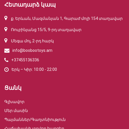
Հետադարձ կապ
ք. Երևան, Մազմանյան 1, Գարաժ մոլի 154 տաղավար
Ռուբինյանց 15/5, 9-րդ տաղավար
Մեգա մոլ, 2-րդ հարկ
info@boobootoys.am
+37455136336
Երկ – Կիր: 10:00 - 22:00
Ցանկ
Գլխավոր
Մեր մասին
Պայմաններ/Գաղտնիություն
Հաճախակի տրվող հարցեր