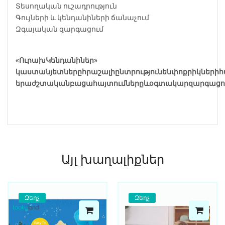
Տեսողական ուշադրություն
Գույների և կենդանիների ճանաչում
Զգայական զարգացում
«
Ուրախ
Կենդանիներ
»
կաստանյետները
հրաշալի
ընտրություն
են
փոքրիկների
հ
երաժշտական
բացահայտումները
և
օգտակար
զարգացո
Այլ խաղալիքներ
Զեղչ
Զեղչ