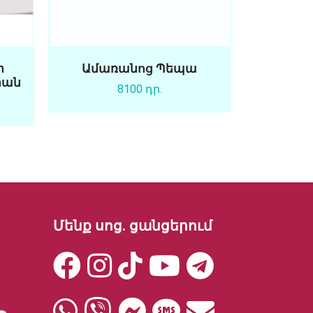
ի
Ամառանոց Պեպա
րան
8100 դր.
Մենք սոց. ցանցերում