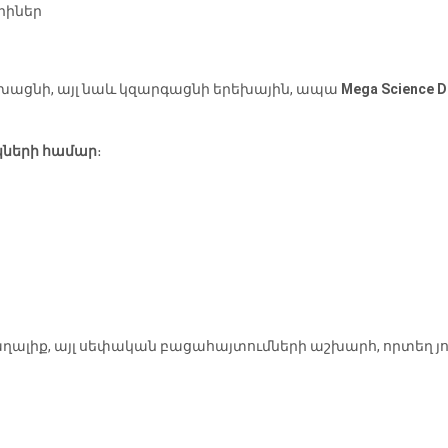
րիներ
ւրախացնի, այլ նաև կզարգացնի երեխային, ապա
Mega Science D
կների համար
։
ալիք, այլ սեփական բացահայտումների աշխարհ, որտեղ յու