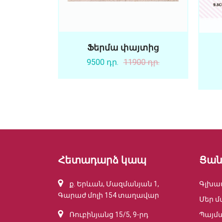
Ֆերմա փայտից
9500 դր.
11900 դր.
Հետադարձ կապ
Ցան
ք. Երևան, Մազմանյան 1,
Գլխա
Գարաժ մոլի 154 տաղավար
Մեր մ
Ռուբինյանց 15/5, 9-րդ
Պայմ