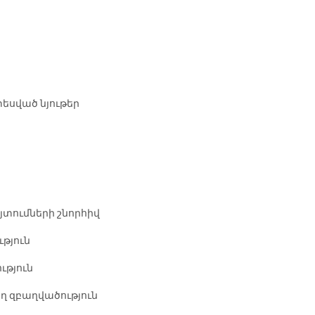
եսված նյութեր
տումների շնորհիվ
թյուն
թյուն
ղ զբաղվածություն