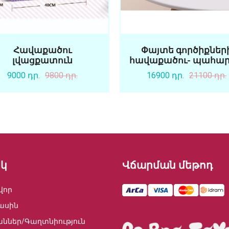
Հավաքածու
Փայտե գործիքներ
լվացքատուն
հավաքածու- պահա
9000 դր.
9800 դր.
16900 դր.
21100 դր.
կ
Վճարման մեթոդ
վոր
ասին
աններ/Գաղտնիություն