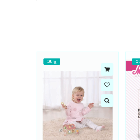
Զեղչ
Զ