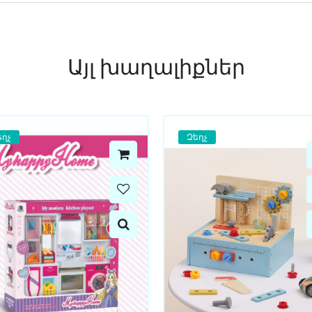
Այլ խաղալիքներ
եղչ
Զեղչ