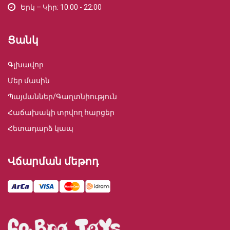
Երկ – Կիր: 10:00 - 22:00
Ցանկ
Գլխավոր
Մեր մասին
Պայմաններ/Գաղտնիություն
Հաճախակի տրվող հարցեր
Հետադարձ կապ
Վճարման մեթոդ