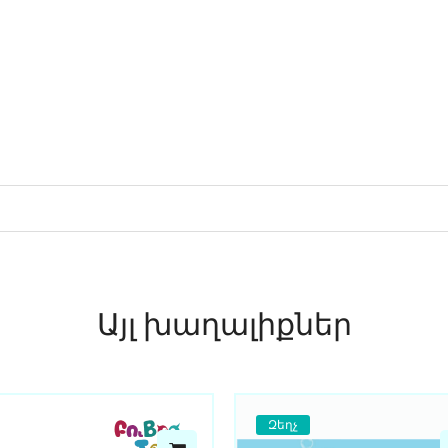
Այլ խաղալիքներ
Զեղչ