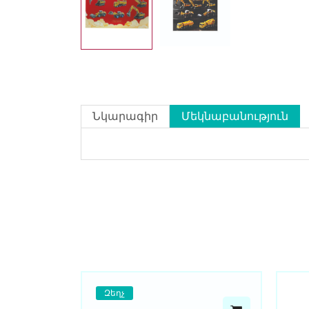
Նկարագիր
Մեկնաբանություն
Զեղչ