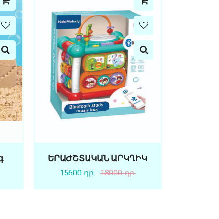
գ
ԵՐԱԺՇՏԱԿԱՆ ԱՐԿՂԻԿ
15600 դր.
18000 դր.