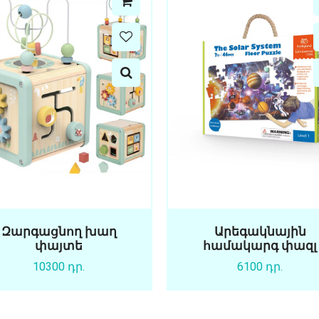
Զարգացնող խաղ
Արեգակնային
փայտե
համակարգ փազլ
10300 դր.
6100 դր.