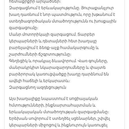
հետաքրքիր արկածներ։
Զարգացնում է երևակայությունը. Յուրաքանչյուր
խաղ դառնում է նոր պատմություն, որը խթանում է
ստեղծագործական մտածողությունն ու խոսքային
զարգացումը։
Մանր մոտորիկայի զարգացում. Տարբեր
կերպարների և դետալների հետ խաղալը
բարելավում է ձեռք-աչք համակարգումը և
շարժումների ճշգրտությունը։
Գեղեցիկ և որակյալ ձևավորում. Վառ գույները,
մանրակրկիտ նկարազարդումները և փայտե
բարձրորակ կառուցվածքը խաղը դարձնում են
ավելի հաճելի և երկարատև։
Զարգացնող ազդեցություն
Այս խաղալիքը նպաստում է սոցիալական
հմտությունների, ինքնարտահայտման և
երևակայական մտածողության զարգացմանը։
Երեխան սովորում է ստեղծել սցենարներ, շփվել
կերպարների միջոցով և ինքնուրույն կառուցել