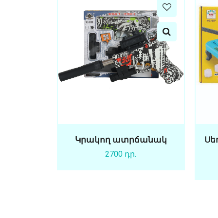
Կրակող ատրճանակ
Սե
2700 դր.