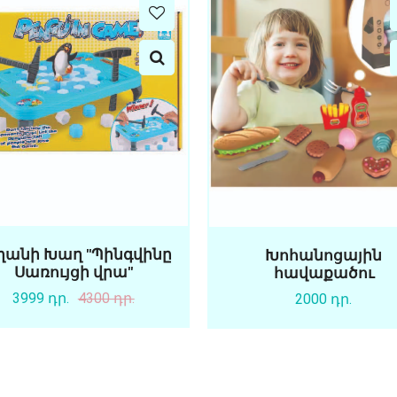
ղանի Խաղ "Պինգվինը
Խոհանոցային
Սառույցի վրա"
հավաքածու
3999 դր.
4300 դր.
2000 դր.