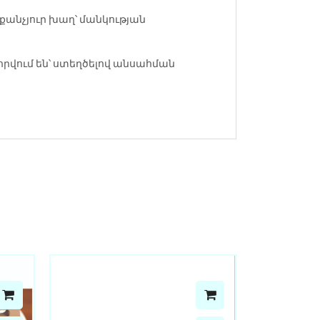
աքանչյուր խաղ՝ մանկության
վորվում են՝ ստեղծելով անսահման