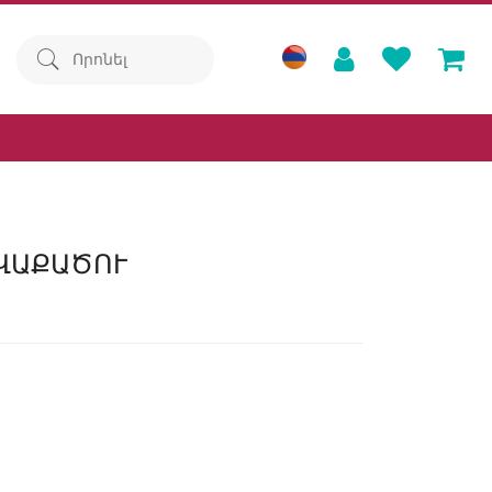
ՎԱՔԱԾՈՒ