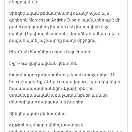
ձեռքբերման։
Տիեզերական թեմատիկայով ձևավորված այս
գեղեցիկ Montessori Activity Cube-ը համատեղում է մի
քանի զարգացնող խաղեր մեկ խաղալիքի մեջ՝
օգնելով երեխային սովորել, մտածել, համեմատել և
բացահայտել աշխարհը խաղի միջոցով։
Ինչո՞ւ են ծնողները սիրում այս խաղը
5-ը 1-ում զարգացման կենտրոն
Խորանարդի յուրաքանչյուր կողմ առաջարկում է
նոր զբաղմունք՝ ձևերի դասավորում, պատկերների
համապատասխանեցում, լաբիրինթոս,
տրամաբանական առաջադրանքներ և մանր
մոտորիկայի զարգացման խաղեր։
Տիեզերական թեմատիկա
Հրթիռներ, մոլորակներ, աստղեր և
տիեզերագնացներ․ փոքրիկը ոչ միայն խաղում է, այլ