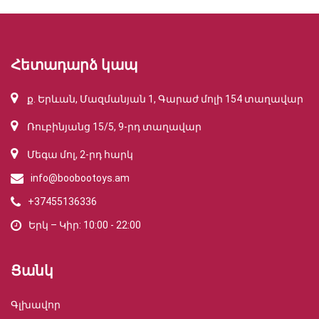
Հետադարձ կապ
ք. Երևան, Մազմանյան 1, Գարաժ մոլի 154 տաղավար
Ռուբինյանց 15/5, 9-րդ տաղավար
Մեգա մոլ, 2-րդ հարկ
info@boobootoys.am
+37455136336
Երկ – Կիր: 10:00 - 22:00
Ցանկ
Գլխավոր