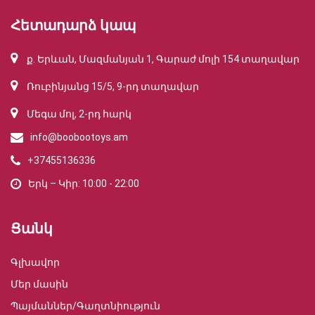
Հետադարձ կապ
ք. Երևան, Մազմանյան 1, Գարաժ մոլի 154 տաղավար
Ռուբինյանց 15/5, 9-րդ տաղավար
Մեգա մոլ, 2-րդ հարկ
info@boobootoys.am
+37455136336
Երկ – Կիր: 10:00 - 22:00
Ցանկ
Գլխավոր
Մեր մասին
Պայմաններ/Գաղտնիություն