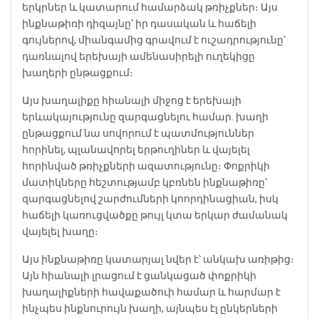
երկրներ և կատարում համարձակ թռիչքներ։ Այս
ինքնաթիռի դիզայնը՝ իր դասական և հաճելի
գույներով, միանգամից գրավում է ուշադրությունը՝
դառնալով երեխայի ամենասիրելի ուղեկիցը
խաղերի ընթացքում։ ️
Այս խաղալիքը հիանալի միջոց է երեխայի
երևակայությունը զարգացնելու համար. խաղի
ընթացքում նա սովորում է պատմություններ
հորինել, պլանավորել երթուղիներ և վայելել
հորինված թռիչքների ազատությունը։ Փոքրիկի
մատիկները հեշտությամբ կբռնեն ինքնաթիռը՝
զարգացնելով շարժումների կոորդինացիան, իսկ
հաճելի կառուցվածքը թույլ կտա երկար ժամանակ
վայելել խաղը։
Այս ինքնաթիռը կատարյալ նվեր է՝ անկախ առիթից։
Այն հիանալի լրացում է ցանկացած փոքրիկի
խաղալիքների հավաքածուի համար և հարմար է
ինչպես ինքնուրույն խաղի, այնպես էլ ընկերների