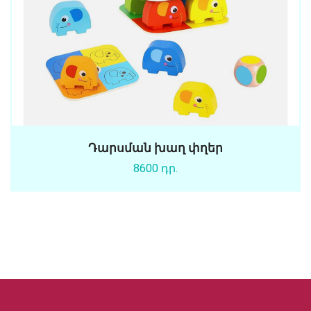
Դարսման խաղ փղեր
8600 դր.