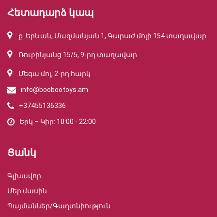
Հետադարձ կապ
ք. Երևան, Մազմանյան 1, Գարաժ մոլի 154 տաղավար
Ռուբինյանց 15/5, 9-րդ տաղավար
Մեգա մոլ, 2-րդ հարկ
info@boobootoys.am
+37455136336
Երկ – Կիր: 10:00 - 22:00
Ցանկ
Գլխավոր
Մեր մասին
Պայմաններ/Գաղտնիություն