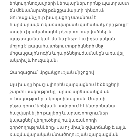
երկու դինոզավրերի կերպարներ, որոնք պատրաստ
են մենամարտել բռնցքամարտի ռինգում։
Յուրաքանչյուր խաղացող ստանում է
հարմարավետ կառավարման վահանակ, որը թույլ է
տալիս իրականացնել ճշգրիտ հարվածներ և
պաշտպանական մանևրներ։ Սա իդեալական
միջոց է՝ բացահայտելու փոքրիկների մեջ
մրցակցային ոգին և դարձնելու ժամանցն առավել
ակտիվ և հուզական։
Զարգացում՝ մրցակցության միջոցով
Այս խաղը հրաշալիորեն զարգացնում է ձեռքերի
շարժունակությունը, արագ արձագանքման
ունակությունը և կոորդինացիան։ Մարտի
ընթացքում երեխան սովորում է կենտրոնանալ,
հաշվարկել իր քայլերը և արագ որոշումներ
կայացնել՝ վերլուծելով հակառակորդի
գործողությունները։ Սա ոչ միայն զվարճանք է, այլև
ռազմավարական մտածողության զարգացման