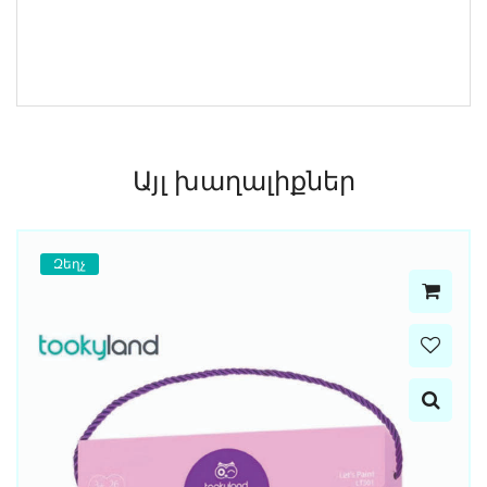
Այլ խաղալիքներ
Զեղչ