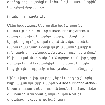
գործիք, որը սովորեցնում է հասնել նպատակներին՝
հարգելով մրցակցին։
Որակ, որը հիացնում է
Մենք հասկանում ենք, որ մեր հաճախորդները
պահանջկոտ են, ուստի «Dinosaur Boxing Arena»-ն
պատրաստված է բարձրակարգ, դիմացկուն
նյութերից, որոնք ապահովում են երկարատև և
անխափան խաղ։ Ռինգի կայուն կառուցվածքը և
դինոզավրերի մանրամասն ձևավորումը ստեղծում
են իսկական մարտական մթնոլորտ։ Սա նվեր է, որը
գերազանցում է սպասելիքները և մնում է որպես
հուշ՝ լի ոգևորությամբ ու հաղթանակի հաճույքով։
Մի՛ բավարարվեք պարզով, երբ կարող եք ընտրել
էպիկական հրաշքը։ Ընտրե՛ք «Dinosaur Boxing Arena»-
ն՝ բարձրակարգ ընտրություն նրանց համար, ովքեր
գնահատում են որակը, նորարարությունը և
մրցակցային անզիջում հաճույքը։