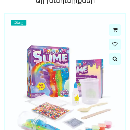
Այլ խաղալիքներ
Զեղչ