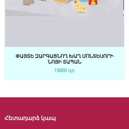
ՓԱՅՏԵ ԶԱՐԳԱՑՆՈՂ ԽԱՂ ՄՈՆՏԵՍՈՐԻ
ՆՈՅԻ ՏԱՊԱՆ
15800 դր.
Հետադարձ կապ