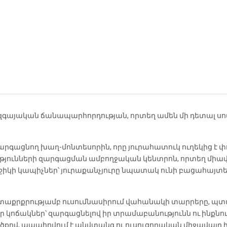
զգայական ճանապարհորդության, որտեղ ամեն մի դետալ սո
արգացնող խաղ-մոնտեսորին, որը յուրահատուկ ուղեկից է 
ությունների զարգացման ամբողջական կենտրոն, որտեղ միա
շիկի կապիչներ՝ յուրաքանչյուրը նպատակ ունի բացահայտե
ետաքրքրությամբ ուսումնասիրում վահանակի տարրերը, պտ
կոճակներ՝ զարգացնելով իր տրամաբանությունն ու ինքնուր
ծքով, ապահովում է անվտանգ ու ուսուցողական միջավայր