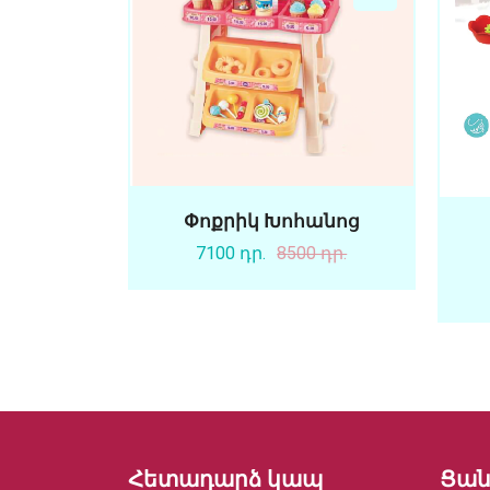
Փոքրիկ Խոհանոց
7100 դր.
8500 դր.
Հետադարձ կապ
Ցան