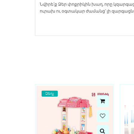
Նվիրե՛ք Ձեր փոքրիկին խաղ, որը կզարգա
ուրախ ու օգտակար ժամանց՝ լի զարգացնո
Զեղչ