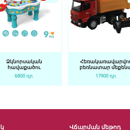
Ձկնորսական
Հեռակառավարվո
հավաքածու
բեռնատար մեքեն
6800 դր.
17900 դր.
կ
Վճարման մեթոդ