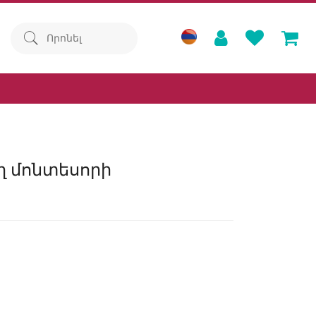
 մոնտեսորի