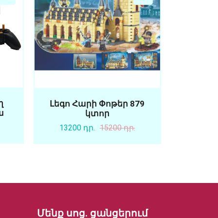
ղ
Լեգո Հարի Փոթեր 879
ա
կտոր
13200 դր.
15200 դր.
Մենք սոց. ցանցերում