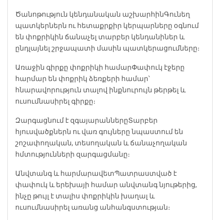
Ծանոթություն կենդանական աշխարհին
Գունեղ
պատկերներն ու հետաքրքիր կերպարները օգնում
են փոքրիկին ճանաչել տարբեր կենդանիներ և
ընդլայնել շրջապատի մասին պատկերացումները։
Առաջին գիրքը փոքրիկի համար
Փափուկ էջերը
հարմար են փոքրիկ ձեռքերի համար՝
հնարավորություն տալով ինքնուրույն թերթել և
ուսումնասիրել գիրքը։
Զարգացնում է զգայարանները
Տարբեր
հյուսվածքներն ու վառ գույները նպաստում են
շոշափողական, տեսողական և ճանաչողական
հմտությունների զարգացմանը։
Անվտանգ և հարմարավետ
Պատրաստված է
փափուկ և երեխայի համար անվտանգ նյութերից,
ինչը թույլ է տալիս փոքրիկին խաղալ և
ուսումնասիրել առանց անհանգստության։