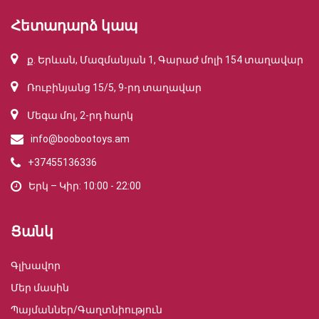
Հետադարձ կապ
ք. Երևան, Մազմանյան 1, Գարաժ մոլի 154 տաղավար
Ռուբինյանց 15/5, 9-րդ տաղավար
Մեգա մոլ, 2-րդ հարկ
info@boobootoys.am
+37455136336
Երկ – Կիր: 10:00 - 22:00
Ցանկ
Գլխավոր
Մեր մասին
Պայմաններ/Գաղտնիություն