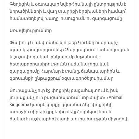
Գեղեցիկ և օգտակար նվեր
Հիանալի ընտրություն է
նորածինների և վաղ տարիքի երեխաների համար՝
համատեղելով խաղը, ուսուցումն ու զարգացումը։
Առավելություններ
Փափուկ և անվտանգ նյութեր
Գունեղ ու գրավիչ
պատկերազարդումներ
Զարգացնում է տեսողական
և շոշափողական ընկալումը
Խթանում է
հետաքրքրասիրությունն ու ճանաչողական
զարգացումը
Հարմար է տանը, ճանապարհին և
զբոսանքի ընթացքում օգտագործելու համար
Յուրաքանչյուր էջ փոքրիկ բացահայտում է, իսկ
յուրաքանչյուր բացահայտում՝ նոր ժպիտ։ «Animal
Kingdom» կտորե գիրքը կդառնա ձեր փոքրիկի
առաջին սիրելի գրքերից մեկը՝ օգնելով նրան
ճանաչել աշխարհը խաղի և ուրախության միջոցով։