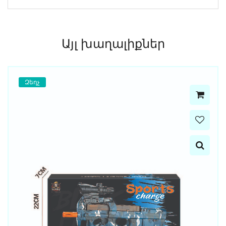
Այլ խաղալիքներ
Զեղչ